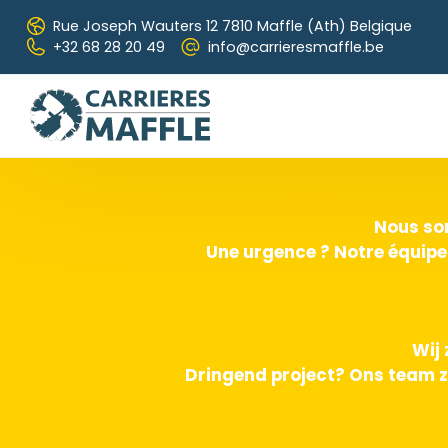
Skip to main content
Rue Joseph Wauters 12
7810 Maffle (Ath) Belgique
+32 68 28 20 49
info@carrieresmaffle.be
Nous som
Une urgence ? Notre équipe
Wij 
Dringend project? Ons team z