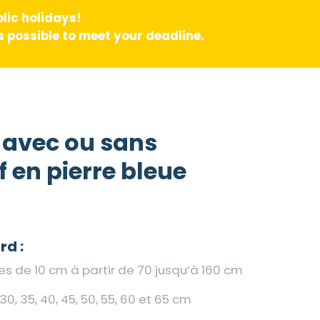
lic holidays!
 possible to meet your deadline.
é avec ou sans
 en pierre bleue
d :
es de 10 cm à partir de 70 jusqu’à 160 cm
, 30, 35, 40, 45, 50, 55, 60 et 65 cm