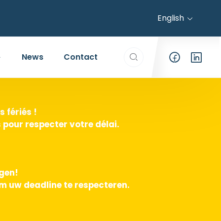
English
Search everything...
News
Contact
 fériés !
pour respecter votre délai.
agen!
m uw deadline te respecteren.