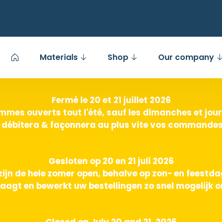
Materials
Shop
Our company
Fermé le 20 et 21 juillet 2026
mes ouverts tout l'été, sauf les dimanches et jours
 débitera & façonnera au plus vite vos commandes 
Gesloten op 20 en 21 juli 2026
zijn de hele zomer open, behalve op zon- en feestd
aagt en bewerkt uw bestellingen zo snel mogelijk o
Closed on July 20 and 21, 2026