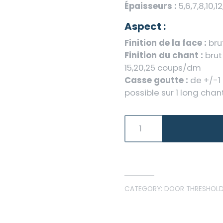
Épaisseurs :
5,6,7,8,10,1
Aspect :
Finition de la face :
bru
Finition du chant :
brut
15,20,25 coups/dm
Casse goutte :
de +/-1
possible sur 1 long chan
CATEGORY:
DOOR THRESHOL