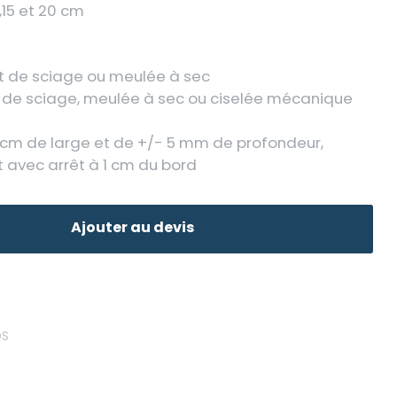
2,15 et 20 cm
t de sciage ou meulée à sec
 de sciage, meulée à sec ou ciselée mécanique
 cm de large et de +/- 5 mm de profondeur,
t avec arrêt à 1 cm du bord
Ajouter au devis
DS