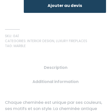
Ajouter au devis
SKU:
GA1
CATEGORIES:
INTERIOR DESIGN
,
LUXURY FIREPLACES
TAG:
MARBLE
Description
Additional information
Chaque cheminée est unique par ses couleurs,
ses motifs et son style. La cheminée antique