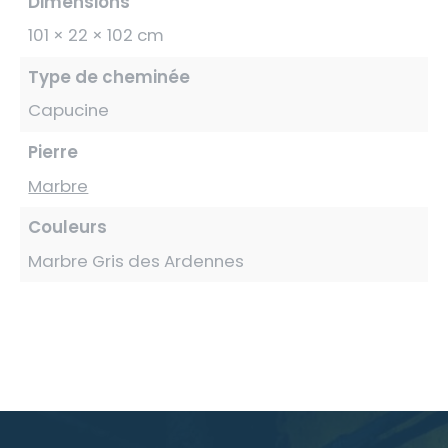
Dimensions
101 × 22 × 102 cm
Type de cheminée
Capucine
Pierre
Marbre
Couleurs
Marbre Gris des Ardennes