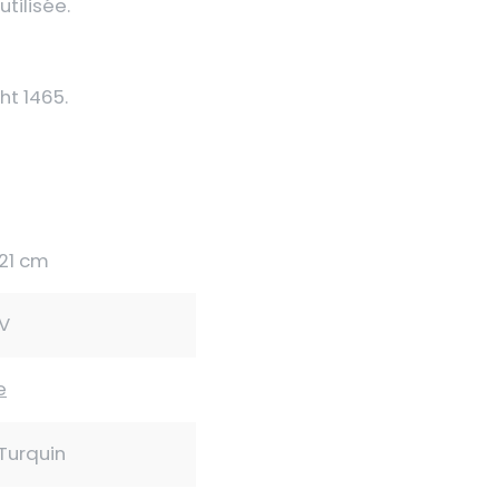
utilisée.
ht 1465.
121 cm
XV
e
Turquin