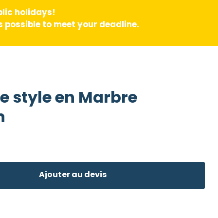
lic holidays!
 possible to meet your deadline.
 style en Marbre
n
Ajouter au devis