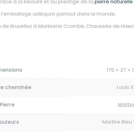
grâce à la beauté et au prestige de la
pierre naturelle
s l’emballage adéquat partout dans le monde.
on de Bruxelles à Marbrerie Crombé, Chaussée de Haec
mensions
175 × 37 × 
Louis 
de cheminée
Marbr
Pierre
Marbre Bleu 
ouleurs