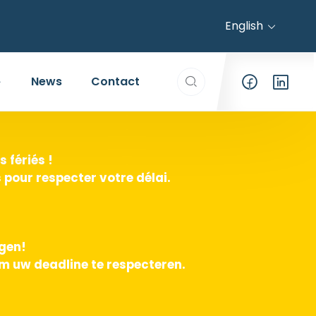
English
Search everything...
News
Contact
 fériés !
pour respecter votre délai.
agen!
m uw deadline te respecteren.