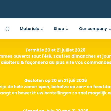
Materials
Shop
Our company
Fermé le 20 et 21 juillet 2026
mes ouverts tout l'été, sauf les dimanches et jours
 débitera & façonnera au plus vite vos commandes 
Gesloten op 20 en 21 juli 2026
zijn de hele zomer open, behalve op zon- en feestd
aagt en bewerkt uw bestellingen zo snel mogelijk o
Closed on July 20 and 21, 2026