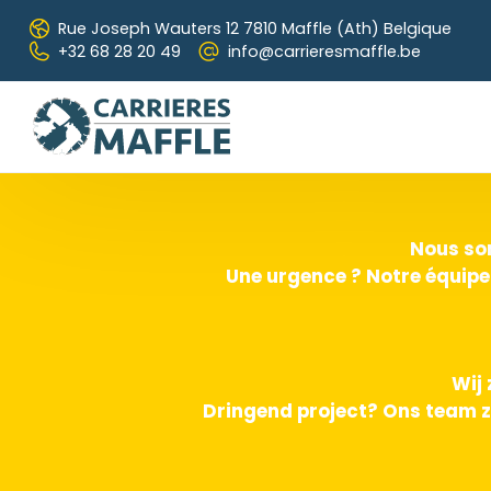
Skip to main content
Rue Joseph Wauters 12
7810 Maffle (Ath) Belgique
+32 68 28 20 49
info@carrieresmaffle.be
Nous som
Une urgence ? Notre équipe
Wij 
Dringend project? Ons team z