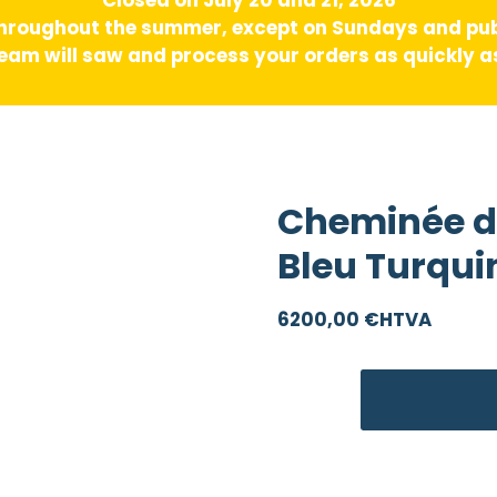
hroughout the summer, except on Sundays and pub
am will saw and process your orders as quickly as
Cheminée de
Bleu Turqui
6200,00
€
HTVA