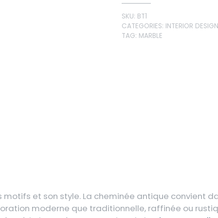
SKU:
BT1
CATEGORIES:
INTERIOR DESIG
TAG:
MARBLE
motifs et son style. La cheminée antique convient da
coration moderne que traditionnelle, raffinée ou rust