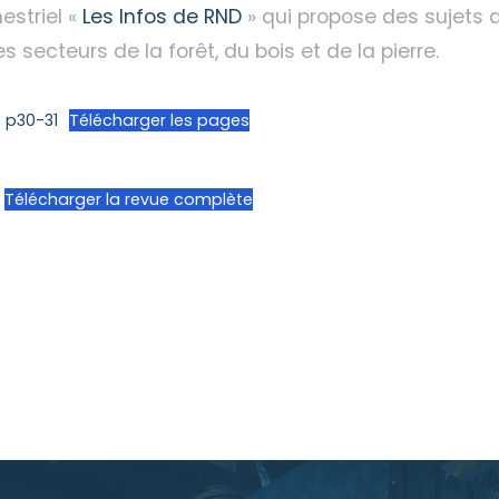
mestriel «
Les Infos de RND
» qui propose des sujets d
secteurs de la forêt, du bois et de la pierre.
: p30-31
Télécharger les pages
Télécharger la revue complète