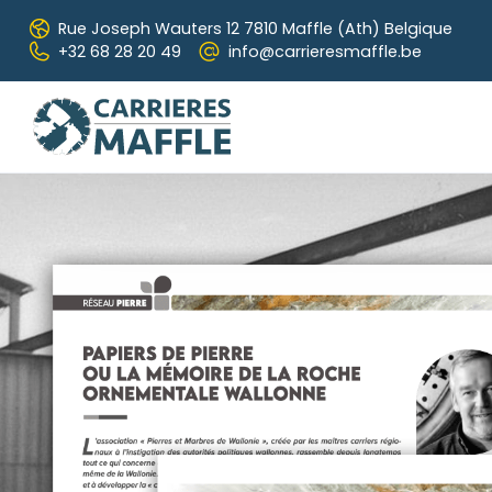
Skip to main content
Rue Joseph Wauters 12
7810 Maffle (Ath) Belgique
+32 68 28 20 49
info@carrieresmaffle.be