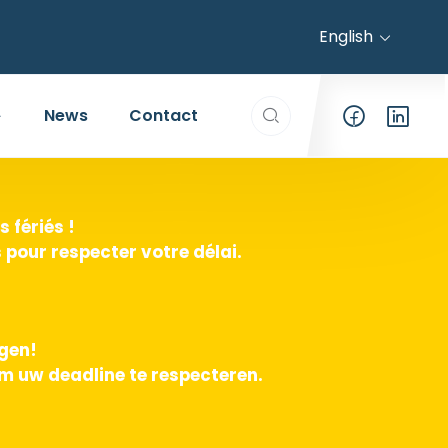
English
Search everything...
News
Contact
 fériés !
pour respecter votre délai.
agen!
m uw deadline te respecteren.