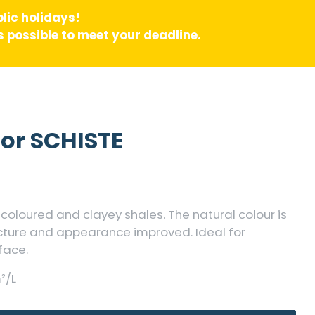
lic holidays!
 possible to meet your deadline.
 for SCHISTE
l coloured and clayey shales. The natural colour is
ture and appearance improved. Ideal for
face.
²/L