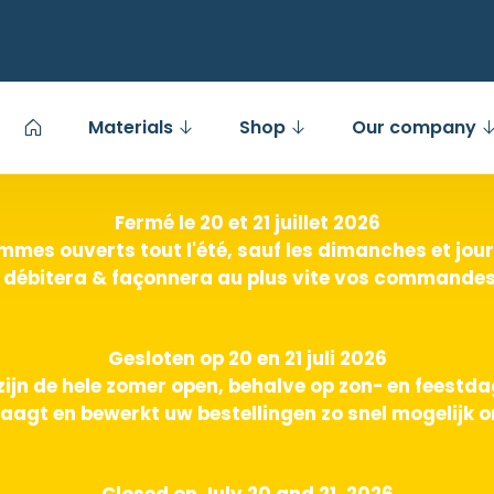
Materials
Shop
Our company
Fermé le 20 et 21 juillet 2026
mes ouverts tout l'été, sauf les dimanches et jours
 débitera & façonnera au plus vite vos commandes 
Gesloten op 20 en 21 juli 2026
zijn de hele zomer open, behalve op zon- en feestd
aagt en bewerkt uw bestellingen zo snel mogelijk o
Closed on July 20 and 21, 2026