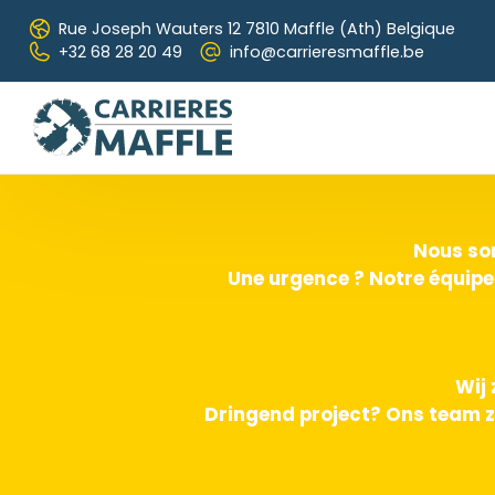
Skip to main content
Rue Joseph Wauters 12
7810 Maffle (Ath) Belgique
+32 68 28 20 49
info@carrieresmaffle.be
Nous som
Une urgence ? Notre équipe
Wij 
Dringend project? Ons team z