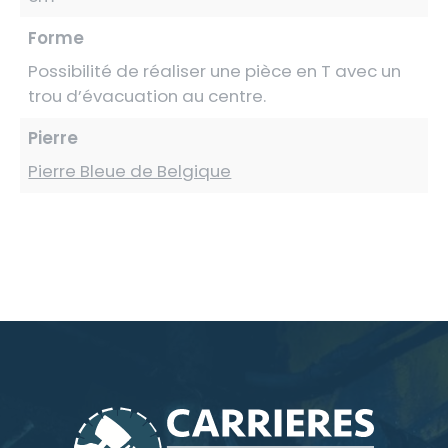
Forme
Possibilité de réaliser une pièce en T avec un
trou d’évacuation au centre.
Pierre
Pierre Bleue de Belgique