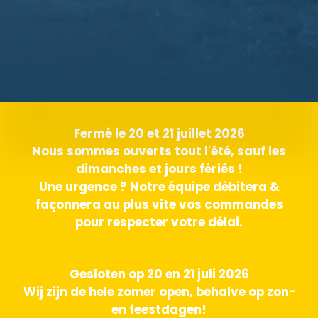
Fermé le 20 et 21 juillet 2026
Nous sommes ouverts tout l'été, sauf les
dimanches et jours fériés !
Une urgence ? Notre équipe débitera &
façonnera au plus vite vos commandes
pour respecter votre délai.
Gesloten op 20 en 21 juli 2026
Wij zijn de hele zomer open, behalve op zon-
en feestdagen!