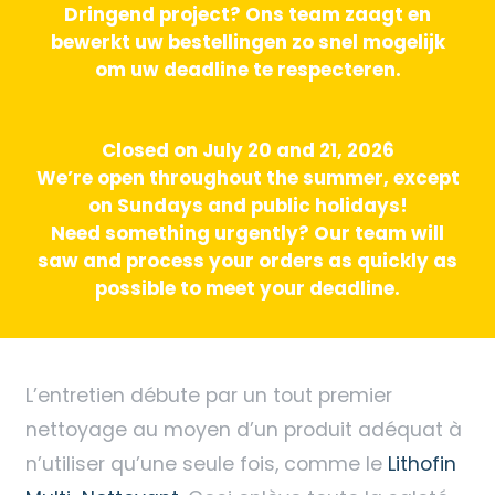
Dringend project? Ons team zaagt en
bewerkt uw bestellingen zo snel mogelijk
om uw deadline te respecteren.
Closed on July 20 and 21, 2026
We’re open throughout the summer, except
on Sundays and public holidays!
Need something urgently? Our team will
saw and process your orders as quickly as
possible to meet your deadline.
L’entretien débute par un tout premier
nettoyage au moyen d’un produit adéquat à
n’utiliser qu’une seule fois, comme le
Lithofin