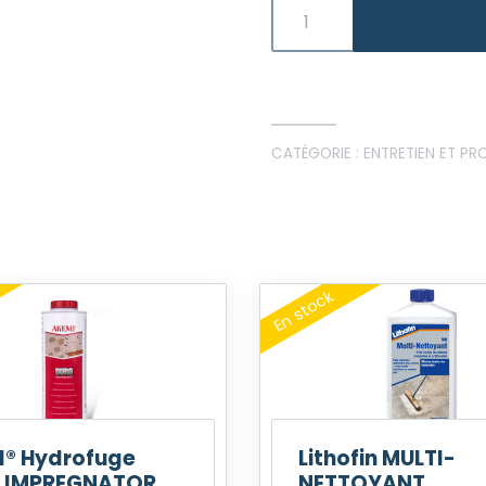
CATÉGORIE :
ENTRETIEN ET PR
I® Hydrofuge
Lithofin MULTI-
 IMPREGNATOR
NETTOYANT