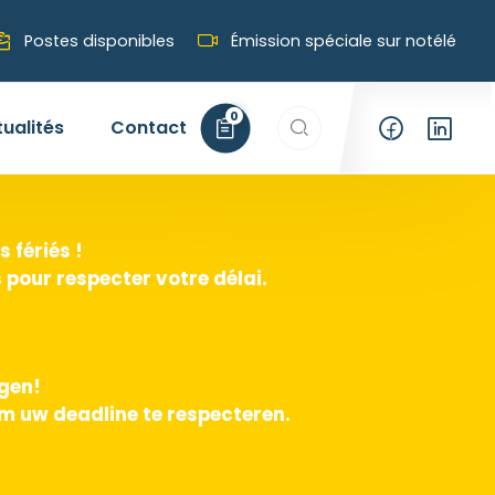
Postes disponibles
Émission spéciale sur notélé
Rechercher…
0
tualités
Contact
 fériés !
pour respecter votre délai.
agen!
m uw deadline te respecteren.