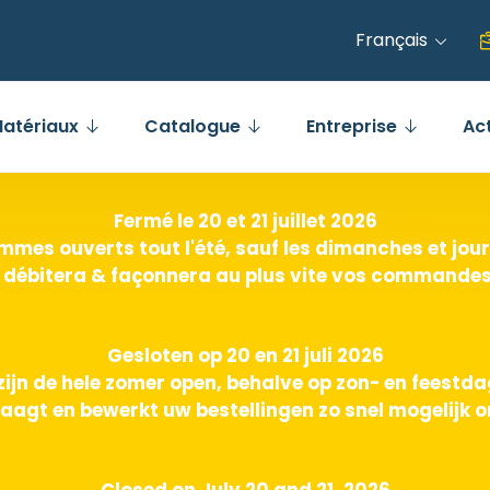
Français
atériaux
Catalogue
Entreprise
Ac
Fermé le 20 et 21 juillet 2026
mes ouverts tout l'été, sauf les dimanches et jours
 débitera & façonnera au plus vite vos commandes 
Gesloten op 20 en 21 juli 2026
zijn de hele zomer open, behalve op zon- en feestd
aagt en bewerkt uw bestellingen zo snel mogelijk o
Closed on July 20 and 21, 2026