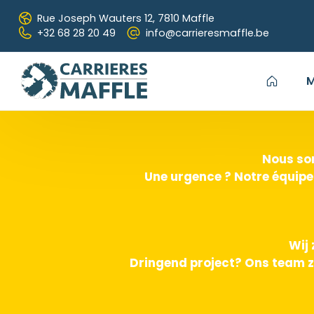
Passer au contenu principal
Rue Joseph Wauters 12,
7810 Maffle
+32 68 28 20 49
info@carrieresmaffle.be
M
Nous som
Une urgence ? Notre équipe
Wij 
Dringend project? Ons team z