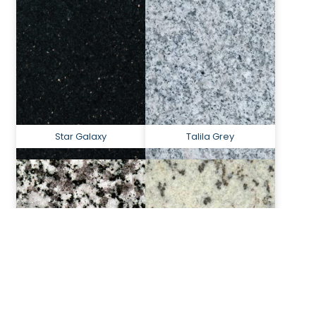
Star Galaxy
Talila Grey
Tarn
Vert Eucalyptus