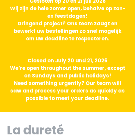
Gesloten op 20 en 21 juli 2026
Wij zijn de hele zomer open, behalve op zon-
en feestdagen!
Dringend project? Ons team zaagt en
bewerkt uw bestellingen zo snel mogelijk
om uw deadline te respecteren.
Closed on July 20 and 21, 2026
We’re open throughout the summer, except
on Sundays and public holidays!
Need something urgently? Our team will
saw and process your orders as quickly as
possible to meet your deadline.
La dureté