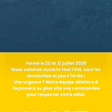
Fermé le 20 et 21 juillet 2026
Nous sommes ouverts tout l'été, sauf les
dimanches et jours fériés !
Une urgence ? Notre équipe débitera &
façonnera au plus vite vos commandes
pour respecter votre délai.