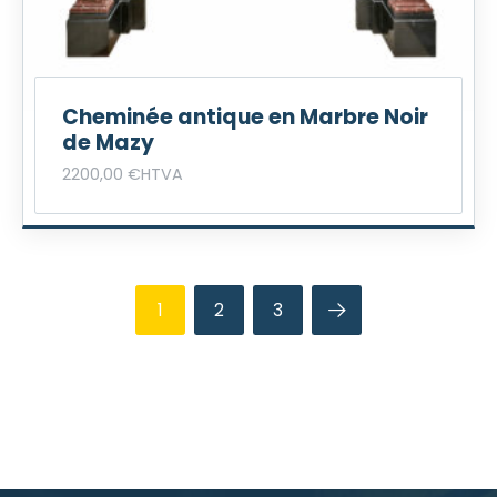
Cheminée antique en Marbre Noir
de Mazy
2200,00
€
HTVA
1
2
3