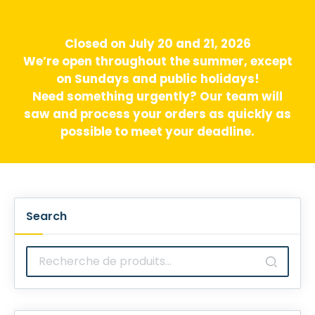
Closed on July 20 and 21, 2026
We’re open throughout the summer, except
on Sundays and public holidays!
Need something urgently? Our team will
saw and process your orders as quickly as
possible to meet your deadline.
Search
Recherche
pour :