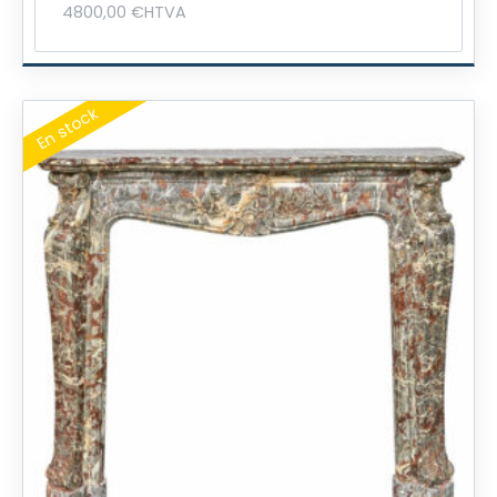
0
€
4800,00
€
HTVA
0
.
€
.