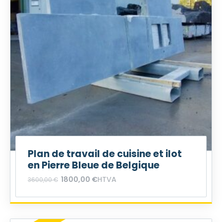
Plan de travail de cuisine et ilot
en Pierre Bleue de Belgique
1800,00
€
HTVA
3600,00
€
L
L
e
e
p
p
r
r