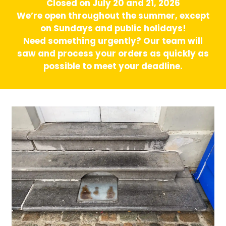
Closed on July 20 and 21, 2026
We’re open throughout the summer, except
on Sundays and public holidays!
Need something urgently? Our team will
saw and process your orders as quickly as
possible to meet your deadline.