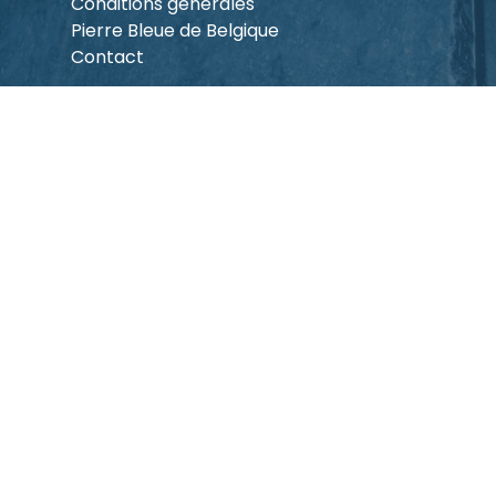
Conditions générales
Pierre Bleue de Belgique
Contact
Nuttige links
Mentions légales
Politiques de confidentialité
Verkoopsvoorwaarden
Pierre Bleue de Belgique
Contact
Infos
Siège social
Chemin de l’Etoile 2 à 7060 Soignies
Showroom et atelier
Rue Joseph Wauters 12,