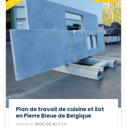
Plan de travail de cuisine et ilot
en Pierre Bleue de Belgique
1800,00
€
HTVA
3600,00
€
O
H