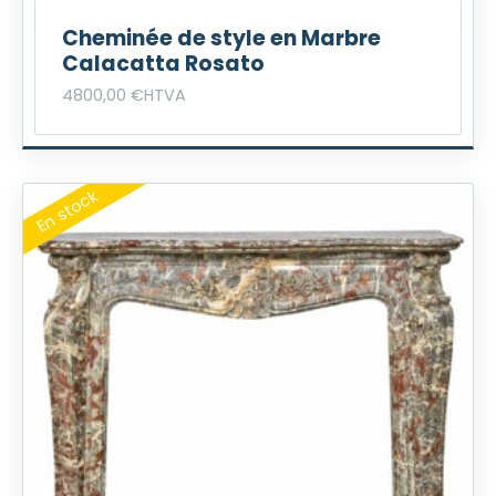
s
Cheminée de style en Marbre
:
€
Calacatta Rosato
3
.
6
4800,00
€
HTVA
0
0
,
0
0
€
.