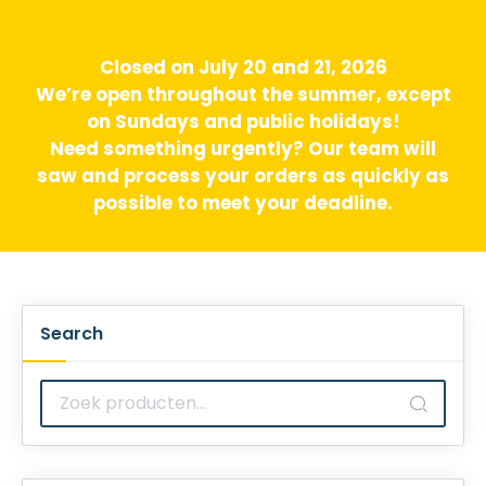
Closed on July 20 and 21, 2026
We’re open throughout the summer, except
on Sundays and public holidays!
Need something urgently? Our team will
saw and process your orders as quickly as
possible to meet your deadline.
Search
Zoeken
naar: