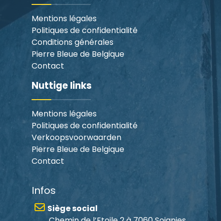
1
1
Mentions légales
,
Politiques de confidentialité
5
Conditions générales
0
Pierre Bleue de Belgique
Contact
€
Nuttige links
Mentions légales
Politiques de confidentialité
Verkoopsvoorwaarden
Pierre Bleue de Belgique
Contact
Infos
Siège social
Chemin de l’Etoile 2 à 7060 Soignies