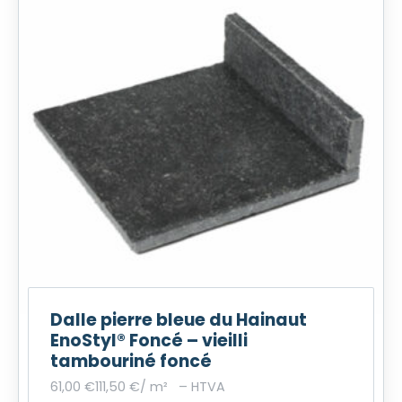
Dalle pierre bleue du Hainaut
EnoStyl® Foncé – vieilli
tambouriné foncé
61,00
€
111,50
€
/ m²
–
HTVA
P