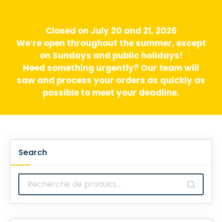
Closed on July 20 and 21, 2026
We’re open throughout the summer, except
on Sundays and public holidays!
Need something urgently? Our team will
saw and process your orders as quickly as
possible to meet your deadline.
Search
Recherche
pour :