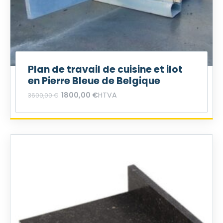
Plan de travail de cuisine et ilot
en Pierre Bleue de Belgique
1800,00
€
HTVA
3600,00
€
L
L
e
e
p
p
r
r
i
i
x
x
i
a
n
c
i
t
t
u
i
e
a
l