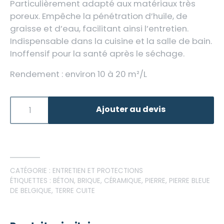
Particulièrement adapté aux matériaux très
poreux. Empêche la pénétration d’huile, de
graisse et d’eau, facilitant ainsi l’entretien.
Indispensable dans la cuisine et la salle de bain.
Inoffensif pour la santé après le séchage.
Rendement : environ 10 à 20 m²/L
Ajouter au devis
CATÉGORIE :
ENTRETIEN ET PROTECTIONS
ÉTIQUETTES :
BÉTON
,
BRIQUE
,
CÉRAMIQUE
,
PIERRE
,
PIERRE BLEUE
DE BELGIQUE
,
TERRE CUITE