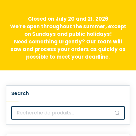
Closed on July 20 and 21, 2026
We’re open throughout the summer, except
on Sundays and public holidays!
Need something urgently? Our team will
saw and process your orders as quickly as
possible to meet your deadline.
Search
Recherche
pour :