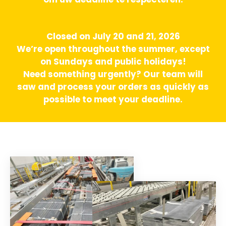
Closed on July 20 and 21, 2026
We’re open throughout the summer, except
on Sundays and public holidays!
Need something urgently? Our team will
saw and process your orders as quickly as
possible to meet your deadline.