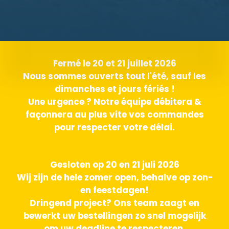
Fermé le 20 et 21 juillet 2026
Nous sommes ouverts tout l'été, sauf les
dimanches et jours fériés !
Une urgence ? Notre équipe débitera &
façonnera au plus vite vos commandes
pour respecter votre délai.
Gesloten op 20 en 21 juli 2026
Wij zijn de hele zomer open, behalve op zon-
en feestdagen!
Dringend project? Ons team zaagt en
bewerkt uw bestellingen zo snel mogelijk
om uw deadline te respecteren.