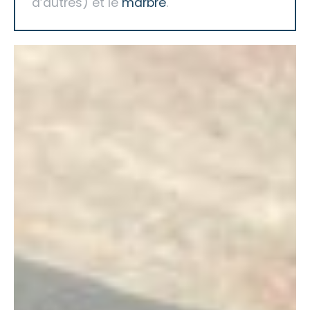
d’autres) et le
marbre
.