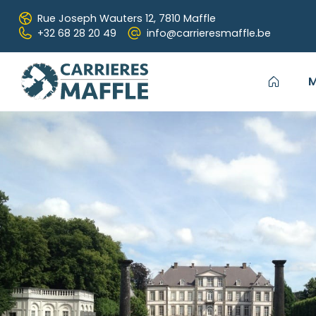
Passer au contenu principal
Rue Joseph Wauters 12,
7810 Maffle
+32 68 28 20 49
info@carrieresmaffle.be
M