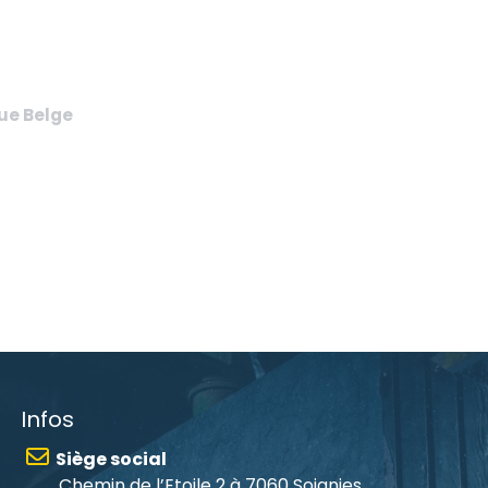
eue Belge
Infos
Siège social
Chemin de l’Etoile 2 à 7060 Soignies