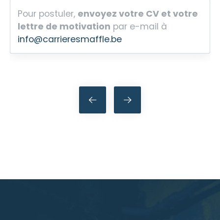
Pour postuler,
envoyez votre CV et votre
lettre de motivation
par e-mail à
info@carrieresmaffle.be
Navigation
de
l’article