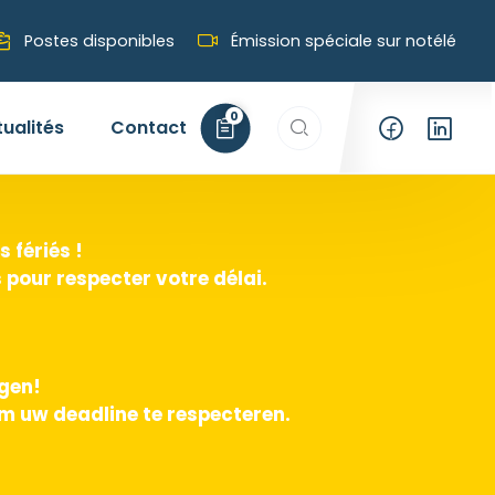
Postes disponibles
Émission spéciale sur notélé
Rechercher…
0
tualités
Contact
 fériés !
pour respecter votre délai.
agen!
m uw deadline te respecteren.