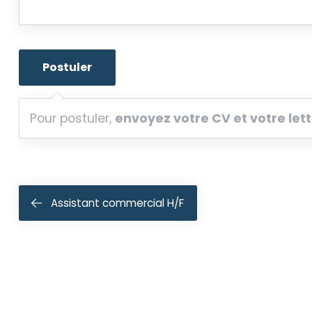
Pour postuler,
envoyez votre CV et votre let
Navigation
Assistant commercial H/F
de
l’article