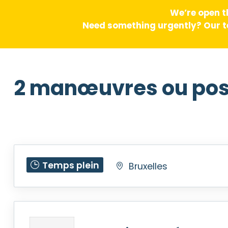
We’re open t
Need something urgently? Our te
2 manœuvres ou pos
Temps plein
Bruxelles