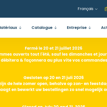
Français
atériaux
Catalogue
Entreprise
Ac
Fermé le 20 et 21 juillet 2026
mes ouverts tout l'été, sauf les dimanches et jours
 débitera & façonnera au plus vite vos commandes 
Gesloten op 20 en 21 juli 2026
zijn de hele zomer open, behalve op zon- en feestd
aagt en bewerkt uw bestellingen zo snel mogelijk o
Closed on July 20 and 21, 2026