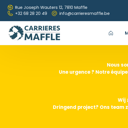
Passer au contenu principal
Rue Joseph Wauters 12,
7810 Maffle
+32 68 28 20 49
info@carrieresmaffle.be
M
Nous som
Une urgence ? Notre équipe
Wij 
Dringend project? Ons team z