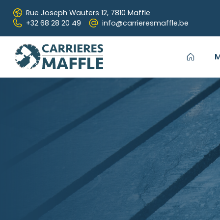
Passer au contenu principal
Rue Joseph Wauters 12,
7810 Maffle
+32 68 28 20 49
info@carrieresmaffle.be
M