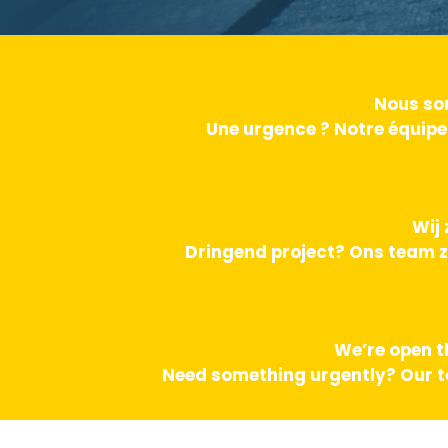
Nous som
Une urgence ? Notre équipe
Wij 
Dringend project? Ons team z
We’re open t
Need something urgently? Our te