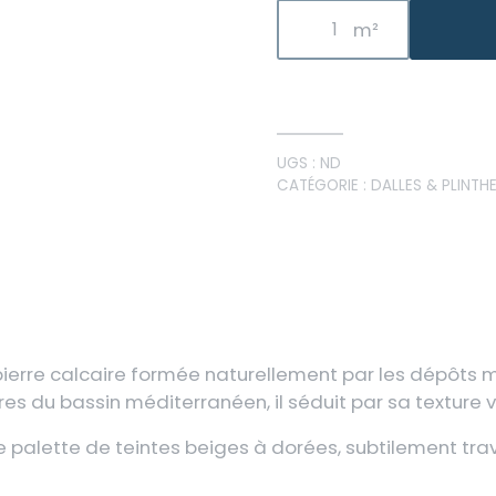
UGS :
ND
CATÉGORIE :
DALLES & PLINTH
e pierre calcaire formée naturellement par les dépôts
ures du bassin méditerranéen, il séduit par sa texture v
 palette de teintes beiges à dorées, subtilement trav