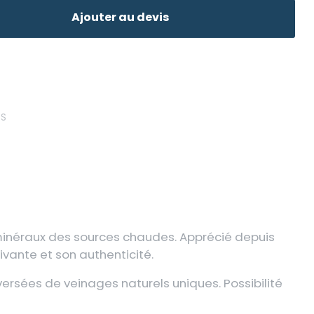
Ajouter au devis
ES
 minéraux des sources chaudes. Apprécié depuis
ivante et son authenticité.
ersées de veinages naturels uniques. Possibilité