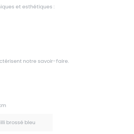
ques et esthétiques :
térisent notre savoir-faire.
 cm
eilli brossé bleu