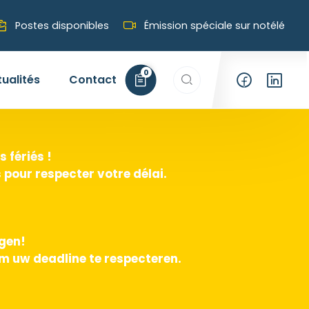
Postes disponibles
Émission spéciale sur notélé
Rechercher…
0
tualités
Contact
 fériés !
pour respecter votre délai.
agen!
m uw deadline te respecteren.