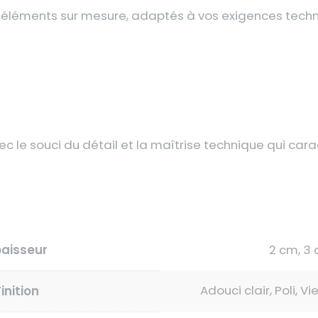
 éléments sur mesure, adaptés à vos exigences techni
 le souci du détail et la maîtrise technique qui carac
paisseur
2 cm, 3
Adouci clair, Poli, Vi
Finition