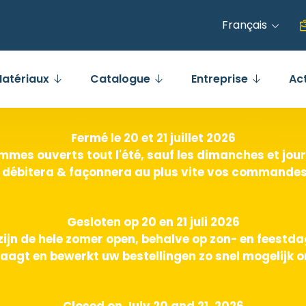
Français
atériaux
Catalogue
Entreprise
Ac
Fermé le 20 et 21 juillet 2026
mes ouverts tout l'été, sauf les dimanches et jours
 débitera & façonnera au plus vite vos commandes 
Gesloten op 20 en 21 juli 2026
zijn de hele zomer open, behalve op zon- en feestd
aagt en bewerkt uw bestellingen zo snel mogelijk o
Closed on July 20 and 21, 2026