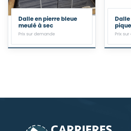
Dalle en pierre bleue
Dalle
meulé à sec
piqu
Prix sur demande
Prix su