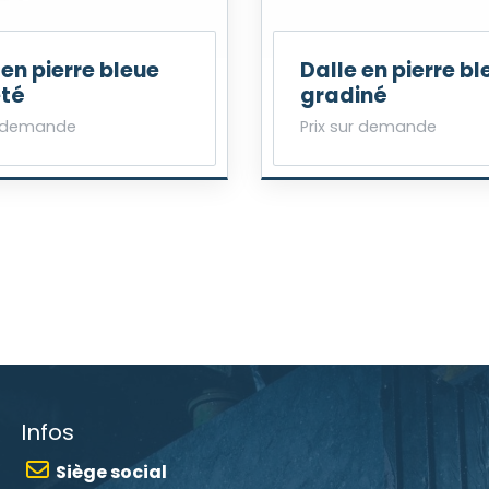
 en pierre bleue
Dalle en pierre bl
eté
gradiné
r demande
Prix sur demande
Infos
Siège social