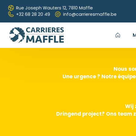
Passer au contenu principal
Rue Joseph Wauters 12,
7810 Maffle
+32 68 28 20 49
info@carrieresmaffle.be
M
Nous som
Une urgence ? Notre équipe
Wij 
Dringend project? Ons team z