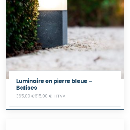
Luminaire en pierre bleue –
Balises
365,00
€
615,00
€
-
HTVA
P
r
i
j
s
k