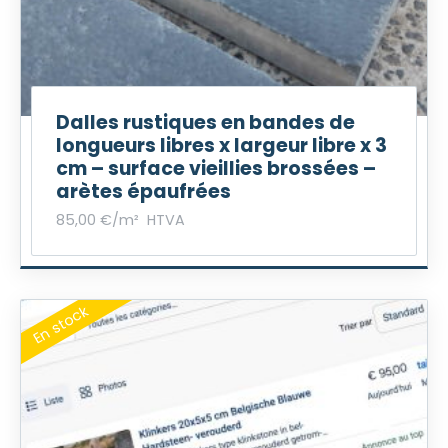
€
t
o
t
5
Dalles rustiques en bandes de
0
longueurs libres x largeur libre x 3
,
0
cm – surface vieillies brossées –
0
arètes épaufrées
85,00
€
/m²
HTVA
€