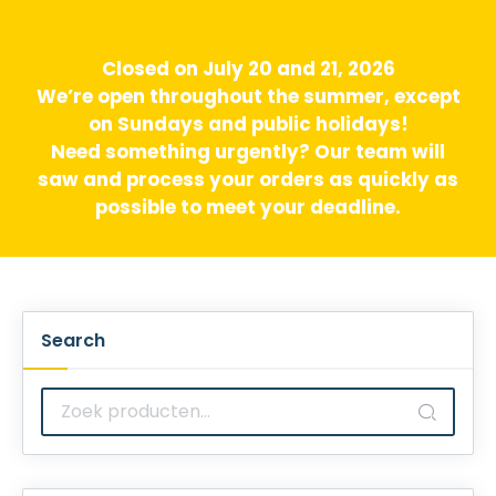
Closed on July 20 and 21, 2026
We’re open throughout the summer, except
on Sundays and public holidays!
Need something urgently? Our team will
saw and process your orders as quickly as
possible to meet your deadline.
Search
Zoeken
naar: