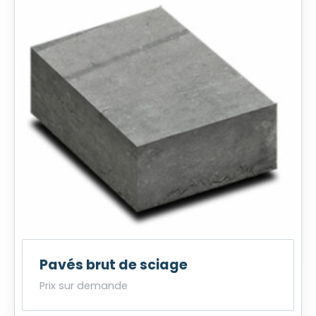
l
a
s
s
e
:
3
6
5
,
0
0
€
t
o
t
Pavés brut de sciage
6
1
Prix sur demande
5
,