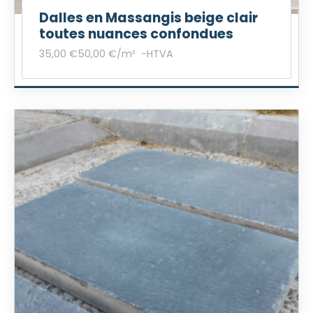
Dalles en Massangis beige clair
toutes nuances confondues
35,00
€
50,00
€
/m²
-
HTVA
P
r
i
j
s
k
l
a
s
s
e
:
3
5
,
0
0