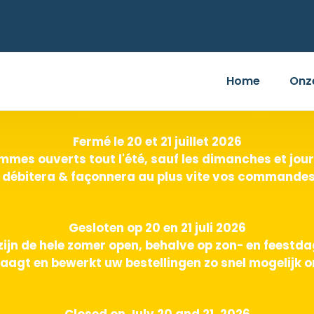
Home
Onz
Fermé le 20 et 21 juillet 2026
mes ouverts tout l'été, sauf les dimanches et jours
 débitera & façonnera au plus vite vos commandes 
Gesloten op 20 en 21 juli 2026
zijn de hele zomer open, behalve op zon- en feestd
aagt en bewerkt uw bestellingen zo snel mogelijk o
Closed on July 20 and 21, 2026