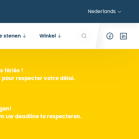
Nederlands
Search everything...
e stenen
Winkel
 fériés !
pour respecter votre délai.
agen!
m uw deadline te respecteren.