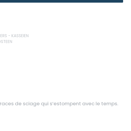
KERS - KASSEIEN
DSTEEN
traces de sciage qui s’estompent avec le temps.