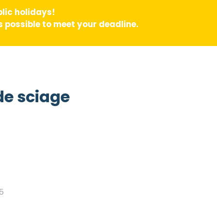
lic holidays!
 possible to meet your deadline.
de sciage
 5