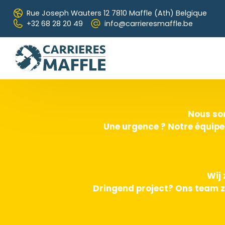
Skip to main content
Rue Joseph Wauters 12
7810 Maffle (Ath) Belgique
+32 68 28 20 49
info@carrieresmaffle.be
Nous som
Une urgence ? Notre équipe
Wij 
Dringend project? Ons team z