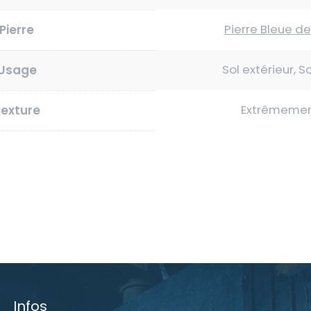
Pierre Bleue d
Pierre
Sol extérieur, So
Usage
Extrêmement
exture
Infos