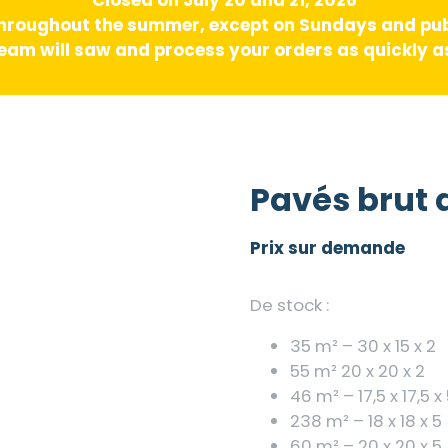
hroughout the summer, except on Sundays and pub
am will saw and process your orders as quickly as
Pavés brut 
Prix sur demande
De stock :
35 m² – 30 x 15 x 2
55 m² 20 x 20 x 2
46 m² – 17,5 x 17,5 x
238 m² – 18 x 18 x 5
60 m² – 20 x 20 x 5