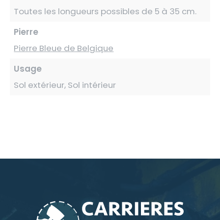
Toutes les longueurs possibles de 5 à 35 cm.
Pierre
Pierre Bleue de Belgique
Usage
Sol extérieur, Sol intérieur