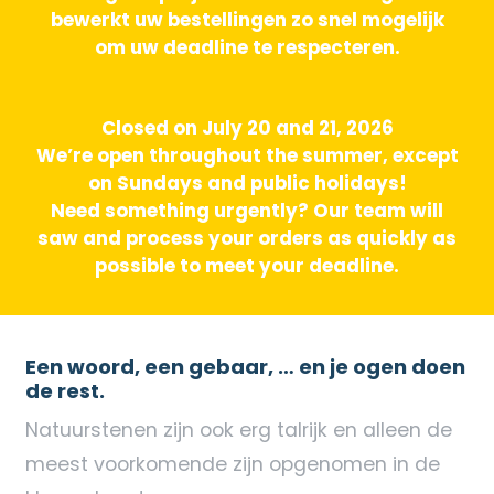
bewerkt uw bestellingen zo snel mogelijk
om uw deadline te respecteren.
Closed on July 20 and 21, 2026
We’re open throughout the summer, except
on Sundays and public holidays!
Need something urgently? Our team will
saw and process your orders as quickly as
possible to meet your deadline.
Een woord, een gebaar, … en je ogen doen
de rest.
Natuurstenen zijn ook erg talrijk en alleen de
meest voorkomende zijn opgenomen in de