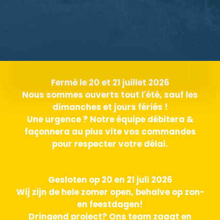
Fermé le 20 et 21 juillet 2026
Nous sommes ouverts tout l'été, sauf les
dimanches et jours fériés !
Une urgence ? Notre équipe débitera &
façonnera au plus vite vos commandes
pour respecter votre délai.
Gesloten op 20 en 21 juli 2026
Wij zijn de hele zomer open, behalve op zon-
en feestdagen!
Dringend project? Ons team zaagt en