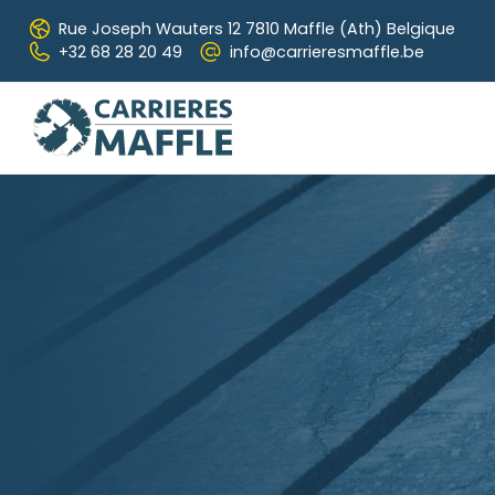
Skip to main content
Rue Joseph Wauters 12
7810 Maffle (Ath) Belgique
+32 68 28 20 49
info@carrieresmaffle.be