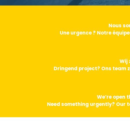
Nous som
Une urgence ? Notre équipe
Wij 
Dringend project? Ons team z
We’re open t
Need something urgently? Our te