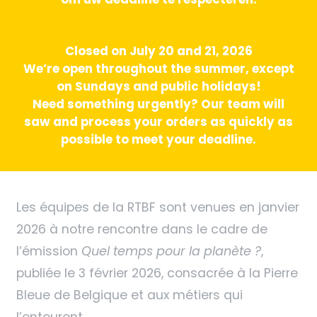
Closed on July 20 and 21, 2026
We’re open throughout the summer, except
on Sundays and public holidays!
Need something urgently? Our team will
saw and process your orders as quickly as
possible to meet your deadline.
Les équipes de la RTBF sont venues en janvier
2026 à notre rencontre dans le cadre de
l’émission
Quel temps pour la planète ?
,
publiée le 3 février 2026, consacrée à la Pierre
Bleue de Belgique et aux métiers qui
l’entourent.