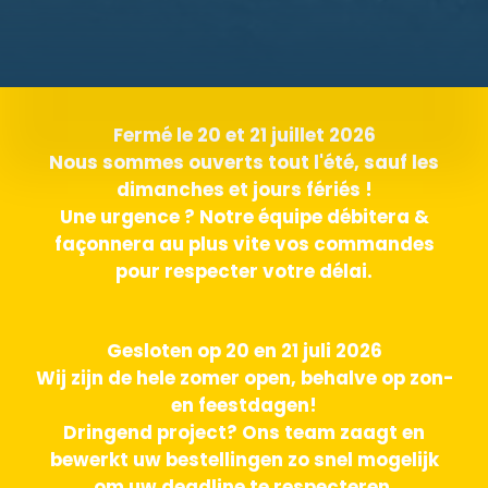
Fermé le 20 et 21 juillet 2026
Nous sommes ouverts tout l'été, sauf les
dimanches et jours fériés !
Une urgence ? Notre équipe débitera &
façonnera au plus vite vos commandes
pour respecter votre délai.
Gesloten op 20 en 21 juli 2026
Wij zijn de hele zomer open, behalve op zon-
en feestdagen!
Dringend project? Ons team zaagt en
bewerkt uw bestellingen zo snel mogelijk
om uw deadline te respecteren.