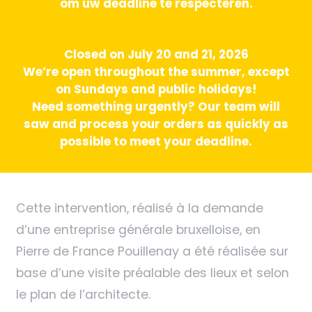
om uw deadline te respecteren.
Closed on July 20 and 21, 2026
We’re open throughout the summer, except
on Sundays and public holidays!
Need something urgently? Our team will
saw and process your orders as quickly as
possible to meet your deadline.
Cette intervention, réalisé à la demande
d’une entreprise générale bruxelloise, en
Pierre de France Pouillenay a été réalisée sur
base d’une visite préalable des lieux et selon
le plan de l’architecte.