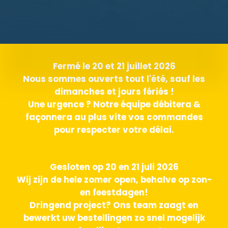
Fermé le 20 et 21 juillet 2026
Nous sommes ouverts tout l'été, sauf les
dimanches et jours fériés !
Une urgence ? Notre équipe débitera &
façonnera au plus vite vos commandes
pour respecter votre délai.
Gesloten op 20 en 21 juli 2026
Wij zijn de hele zomer open, behalve op zon-
en feestdagen!
Dringend project? Ons team zaagt en
bewerkt uw bestellingen zo snel mogelijk