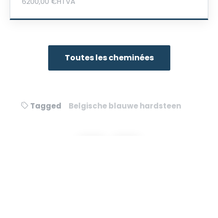
6200,00
€
HTVA
Toutes les cheminées
Tagged
Belgische blauwe hardsteen
Bericht
navigatie