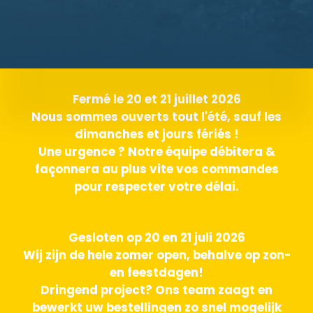
Fermé le 20 et 21 juillet 2026
Nous sommes ouverts tout l'été, sauf les
dimanches et jours fériés !
Une urgence ? Notre équipe débitera &
façonnera au plus vite vos commandes
pour respecter votre délai.
Gesloten op 20 en 21 juli 2026
Wij zijn de hele zomer open, behalve op zon-
en feestdagen!
Dringend project? Ons team zaagt en
bewerkt uw bestellingen zo snel mogelijk