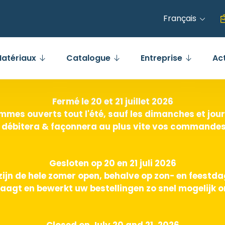
Français
atériaux
Catalogue
Entreprise
Ac
Fermé le 20 et 21 juillet 2026
mes ouverts tout l'été, sauf les dimanches et jours
 débitera & façonnera au plus vite vos commandes 
Gesloten op 20 en 21 juli 2026
zijn de hele zomer open, behalve op zon- en feestd
aagt en bewerkt uw bestellingen zo snel mogelijk o
Closed on July 20 and 21, 2026