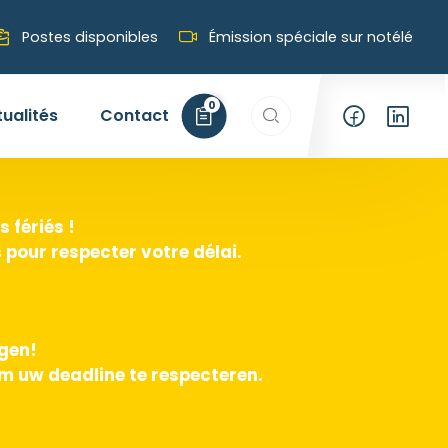
Postes disponibles
Émission spéciale sur notélé
Rechercher…
0
tualités
Contact
 fériés !
pour respecter votre délai.
agen!
m uw deadline te respecteren.