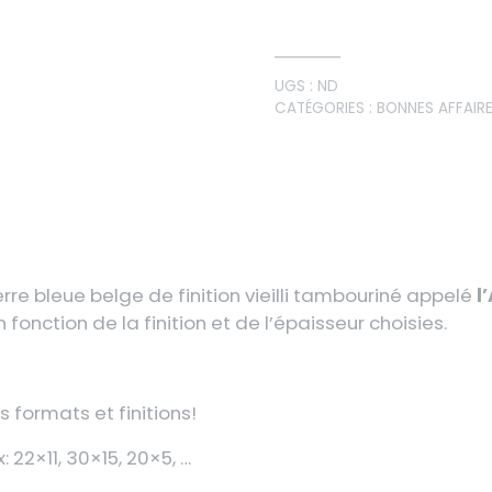
UGS :
ND
CATÉGORIES :
BONNES AFFAIR
rre bleue belge de finition vieilli tambouriné appelé
l
en fonction de la finition et de l’épaisseur choisies.
 formats et finitions!
 22×11, 30×15, 20×5, …