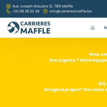
Passer au contenu principal
Rue Joseph Wauters 12,
7810 Maffle
+32 68 28 20 49
info@carrieresmaffle.be
M
Nous som
Une urgence ? Notre équipe
Wij 
Dringend project? Ons team z