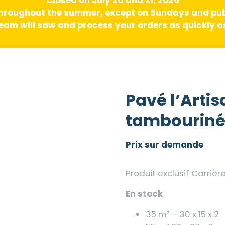
hroughout the summer, except on Sundays and pub
am will saw and process your orders as quickly as
Pavé l’Arti
tambouriné 
Prix sur demande
Produit exclusif Carrièr
En stock
35 m² – 30 x 15 x 2