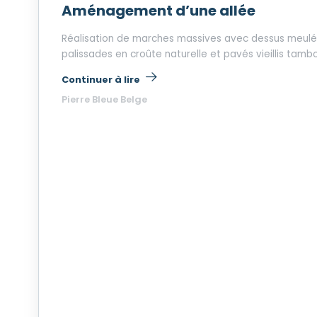
Aménagement d’une allée
Réalisation de marches massives avec dessus meulé 
palissades en croûte naturelle et pavés vieillis tambo
« Aménagement d’une allée »
Continuer à lire
Pierre Bleue Belge