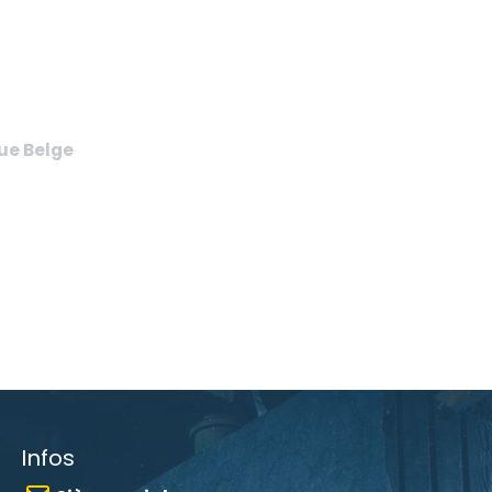
eue Belge
Infos