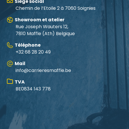
Siège social
Chemin de l’Etoile 2 à 7060 Soignies
Showroom et atelier
Rue Joseph Wauters 12,
7810 Maffle
(Ath) Belgique
Téléphone
+32 68 28 20 49
Mail
info@carrieresmaffle.be
TVA
BE0834 143 778