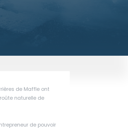
rrières de Maffle ont
oûte naturelle de
entrepreneur de pouvoir