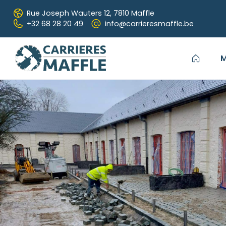
Passer au contenu principal
Rue Joseph Wauters 12,
7810 Maffle
+32 68 28 20 49
info@carrieresmaffle.be
M