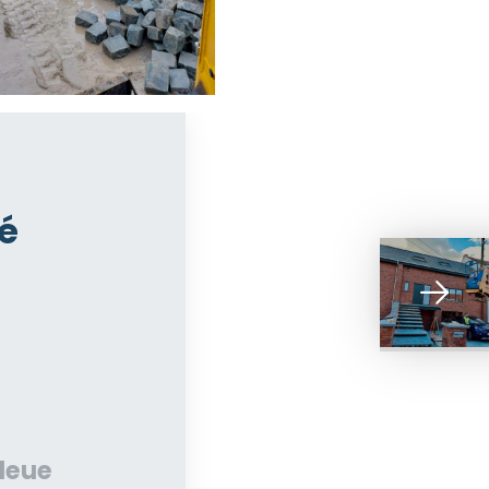
é
bleue