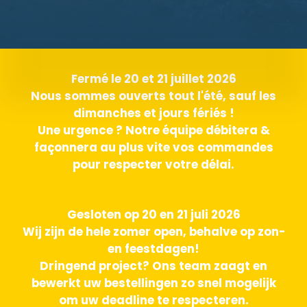
Fermé le 20 et 21 juillet 2026
Nous sommes ouverts tout l'été, sauf les
dimanches et jours fériés !
Une urgence ? Notre équipe débitera &
façonnera au plus vite vos commandes
pour respecter votre délai.
Gesloten op 20 en 21 juli 2026
Wij zijn de hele zomer open, behalve op zon-
en feestdagen!
Dringend project? Ons team zaagt en
bewerkt uw bestellingen zo snel mogelijk
om uw deadline te respecteren.