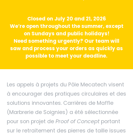
Closed on July 20 and 21, 2026
We’re open throughout the summer, except
on Sundays and public holidays!
Need something urgently? Our team will
saw and process your orders as quickly as
possible to meet your deadline.
Les appels à projets du Pôle Mecatech visent
à encourager des pratiques circulaires et des
solutions innovantes. Carrières de Maffle
(Marbrerie de Soignies) a été sélectionnée
pour son projet de
Proof of Concept
portant
sur le retraitement des pierres de taille issues