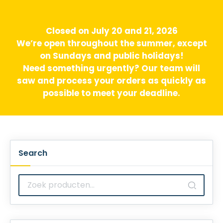
Closed on July 20 and 21, 2026
We’re open throughout the summer, except
on Sundays and public holidays!
Need something urgently? Our team will
saw and process your orders as quickly as
possible to meet your deadline.
Search
Zoeken
naar: