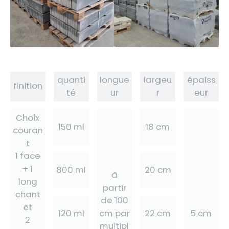
quanti
longue
largeu
épaiss
finition
té
ur
r
eur
Choix
150 ml
18 cm
couran
t
1 face
+ 1
800 ml
20 cm
à
long
partir
chant
de 100
et
120 ml
22 cm
cm par
5 cm
2
multipl