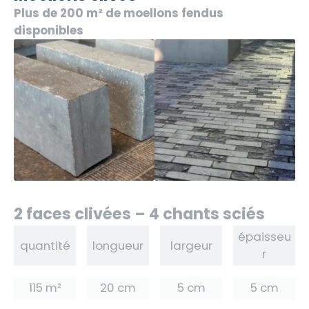
Plus de 200 m² de moellons fendus
disponibles
2 faces clivées – 4 chants sciés
épaisseu
quantité
longueur
largeur
r
115 m²
20 cm
5 cm
5 cm