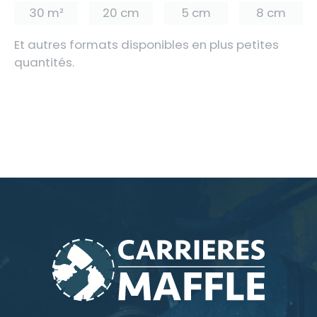
30 m²
20 cm
5 cm
8 cm
Et autres formats disponibles en plus petites
quantités.