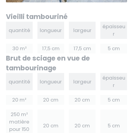
Vieilli tambouriné
épaisseu
quantité
longueur
largeur
r
30 m²
17,5 cm
17,5 cm
5 cm
Brut de sciage en vue de
tambourinage
épaisseu
quantité
longueur
largeur
r
20 m²
20 cm
20 cm
5 cm
250 m²
matière
20 cm
20 cm
5 cm
pour 150