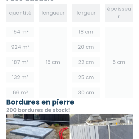
épaisseu
quantité
longueur
largeur
r
154 m²
18 cm
924 m²
20 cm
187 m²
15 cm
22 cm
5 cm
132 m²
25 cm
66 m²
30 cm
Bordures en pierre
200 bordures de stock!