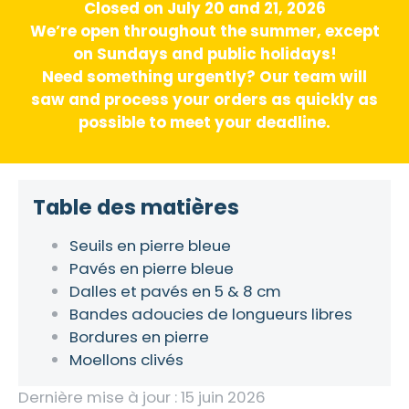
Closed on July 20 and 21, 2026
We’re open throughout the summer, except
on Sundays and public holidays!
Need something urgently? Our team will
saw and process your orders as quickly as
possible to meet your deadline.
Table des matières
Seuils en pierre bleue
Pavés en pierre bleue
Dalles et pavés en 5 & 8 cm
Bandes adoucies de longueurs libres
Bordures en pierre
Moellons clivés
Dernière mise à jour : 15 juin 2026