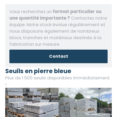
Vous recherchez un
format particulier ou
une quantité importante ?
Contactez notre
équipe. Notre stock évolue régulièrement et
nous disposons également de nombreux
blocs, tranches et matériaux destinés à la
fabrication sur mesure.
Contact
Seuils en pierre bleue
Plus de 1 500 seuils disponibles immédiatement
!