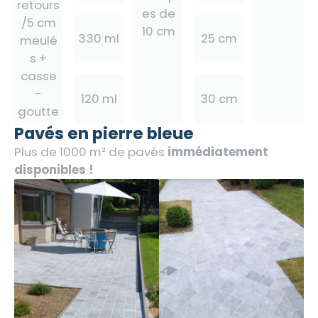
retours
es de
/5 cm
10 cm
330 ml
25 cm
meulé
s +
casse
-
120 ml
30 cm
goutte
Pavés en pierre bleue
Plus de 1000 m² de pavés
immédiatement
disponibles !