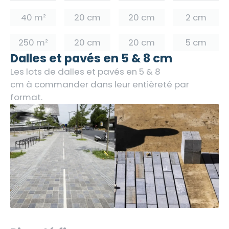
40 m²
20 cm
20 cm
2 cm
250 m²
20 cm
20 cm
5 cm
Dalles et pavés en 5 & 8 cm
Les lots de dalles et pavés en 5 & 8
cm à commander dans leur entièreté par
format.