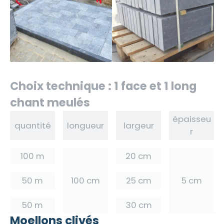
Choix technique : 1 face et 1 long
chant meulés
épaisseu
quantité
longueur
largeur
r
100 m
20 cm
50 m
100 cm
25 cm
5 cm
50 m
30 cm
Moellons clivés